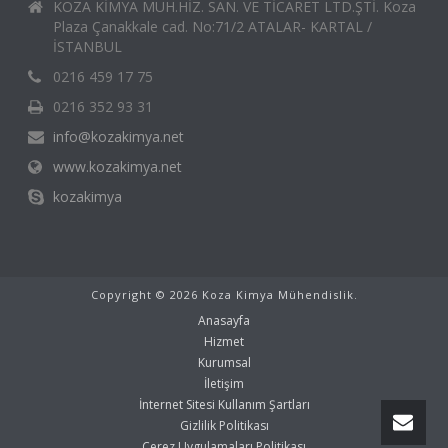
KOZA KİMYA MÜH.HİZ. SAN. VE TİCARET LTD.ŞTİ. Koza
Plaza Çanakkale cad. No:71/2 ATALAR- KARTAL /
İSTANBUL
0216 459 17 75
0216 352 93 31
info@kozakimya.net
www.kozakimya.net
kozakimya
Copyright © 2026 Koza Kimya Mühendislik.
Anasayfa
Hizmet
Kurumsal
İletişim
İnternet Sitesi Kullanım Şartları
Gizlilik Politikası
Çerez Uygulamaları Politikası